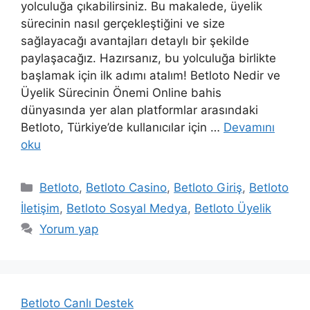
yolculuğa çıkabilirsiniz. Bu makalede, üyelik
sürecinin nasıl gerçekleştiğini ve size
sağlayacağı avantajları detaylı bir şekilde
paylaşacağız. Hazırsanız, bu yolculuğa birlikte
başlamak için ilk adımı atalım! Betloto Nedir ve
Üyelik Sürecinin Önemi Online bahis
dünyasında yer alan platformlar arasındaki
Betloto, Türkiye’de kullanıcılar için …
Devamını
oku
Kategoriler
Betloto
,
Betloto Casino
,
Betloto Giriş
,
Betloto
İletişim
,
Betloto Sosyal Medya
,
Betloto Üyelik
Yorum yap
Betloto Canlı Destek