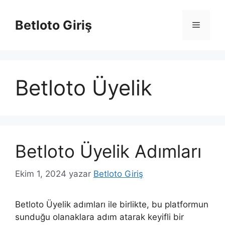
İçeriğe
atla
Betloto Giriş
Menü
Betloto Üyelik
Betloto Üyelik Adımları
Ekim 1, 2024
yazar
Betloto Giriş
Betloto Üyelik adımları ile birlikte, bu platformun
sunduğu olanaklara adım atarak keyifli bir