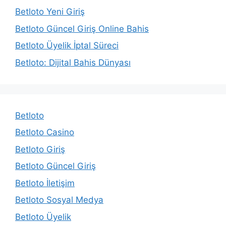
Betloto Yeni Giriş
Betloto Güncel Giriş Online Bahis
Betloto Üyelik İptal Süreci
Betloto: Dijital Bahis Dünyası
Betloto
Betloto Casino
Betloto Giriş
Betloto Güncel Giriş
Betloto İletişim
Betloto Sosyal Medya
Betloto Üyelik