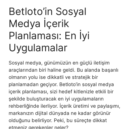
Betloto’in Sosyal
Medya İçerik
Planlaması: En İyi
Uygulamalar
Sosyal medya, günümüzün en güçlü iletişim
araçlarından biri haline geldi. Bu alanda başarılı
olmanın yolu ise dikkatli ve stratejik bir
planlamadan geçiyor. Betloto’in sosyal medya
içerik planlaması, sizi hedef kitlenizle etkili bir
şekilde buluşturacak en iyi uygulamaların
rehberliğinde ilerliyor. İçerik üretimi ve paylaşımı,
markanızın dijital dünyada ne kadar görünür
olduğunu belirliyor. Peki, bu süreçte dikkat
etmeniz gerekenler neler?