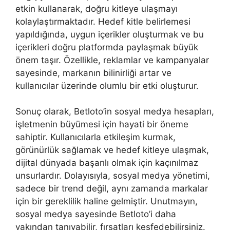
etkin kullanarak, doğru kitleye ulaşmayı
kolaylaştırmaktadır. Hedef kitle belirlemesi
yapıldığında, uygun içerikler oluşturmak ve bu
içerikleri doğru platformda paylaşmak büyük
önem taşır. Özellikle, reklamlar ve kampanyalar
sayesinde, markanın bilinirliği artar ve
kullanıcılar üzerinde olumlu bir etki oluşturur.
Sonuç olarak, Betloto’in sosyal medya hesapları,
işletmenin büyümesi için hayati bir öneme
sahiptir. Kullanıcılarla etkileşim kurmak,
görünürlük sağlamak ve hedef kitleye ulaşmak,
dijital dünyada başarılı olmak için kaçınılmaz
unsurlardır. Dolayısıyla, sosyal medya yönetimi,
sadece bir trend değil, aynı zamanda markalar
için bir gereklilik haline gelmiştir. Unutmayın,
sosyal medya sayesinde Betloto’i daha
yakından tanıyabilir, fırsatları keşfedebilirsiniz.