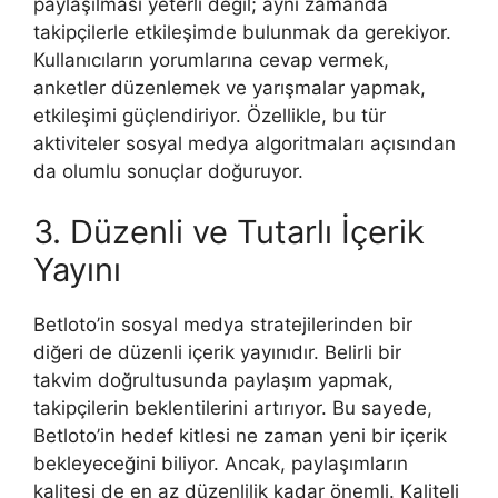
paylaşılması yeterli değil; aynı zamanda
takipçilerle etkileşimde bulunmak da gerekiyor.
Kullanıcıların yorumlarına cevap vermek,
anketler düzenlemek ve yarışmalar yapmak,
etkileşimi güçlendiriyor. Özellikle, bu tür
aktiviteler sosyal medya algoritmaları açısından
da olumlu sonuçlar doğuruyor.
3. Düzenli ve Tutarlı İçerik
Yayını
Betloto’in sosyal medya stratejilerinden bir
diğeri de düzenli içerik yayınıdır. Belirli bir
takvim doğrultusunda paylaşım yapmak,
takipçilerin beklentilerini artırıyor. Bu sayede,
Betloto’in hedef kitlesi ne zaman yeni bir içerik
bekleyeceğini biliyor. Ancak, paylaşımların
kalitesi de en az düzenlilik kadar önemli. Kaliteli