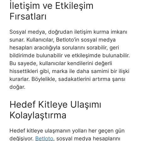
İletişim ve Etkileşim
Fırsatları
Sosyal medya, doğrudan iletişim kurma imkanı
sunar. Kullanıcılar, Betloto’in sosyal medya
hesapları aracılığıyla sorularını sorabilir, geri
bildirimde bulunabilir ve etkileşimde bulunabilir.
Bu sayede, kullanıcılar kendilerini değerli
hissettikleri gibi, marka ile daha samimi bir ilişki
kurarlar. Böylelikle, sadakatlerini artırma şansı
doğar.
Hedef Kitleye Ulaşımı
Kolaylaştırma
Hedef kitleye ulaşmanın yolları her geçen gün
değişiyor.
Betloto
, sosyal medya hesaplarını