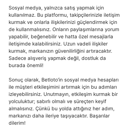
Sosyal medya, yalnızca satış yapmak için
kullanılmaz. Bu platformu, takipçilerinizle iletişim
kurmak ve onlarla ilişkilerinizi güçlendirmek için
de kullanmalısınız. Onların paylaşımlarına yorum
yapabilir, beğenebilir ve hatta özel mesajlarla
iletişimde kalabilirsiniz. Uzun vadeli ilişkiler
kurmak, markanızın güvenilirliğini artıracaktır.
Sadece alışveriş yapmak değil, dostluk da
burada önemli!
Sonuç olarak, Betloto’in sosyal medya hesapları
ile müşteri etkileşimini artırmak için bu adımları
izleyebilirsiniz. Unutmayın, etkileşim kurmak bir
yolculuktur; sabırlı olmalı ve süreçten keyif
almalısınız. Çünkü bu yolda attığınız her adım,
markanızı daha ileriye taşıyacaktır. Başarılar
dilerim!