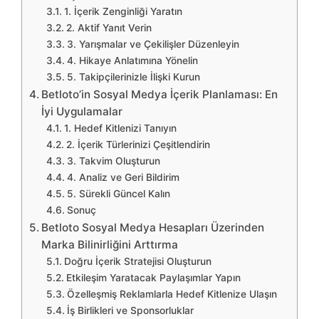
1. İçerik Zenginliği Yaratın
2. Aktif Yanıt Verin
3. Yarışmalar ve Çekilişler Düzenleyin
4. Hikaye Anlatımına Yönelin
5. Takipçilerinizle İlişki Kurun
Betloto’in Sosyal Medya İçerik Planlaması: En
İyi Uygulamalar
1. Hedef Kitlenizi Tanıyın
2. İçerik Türlerinizi Çeşitlendirin
3. Takvim Oluşturun
4. Analiz ve Geri Bildirim
5. Sürekli Güncel Kalın
Sonuç
Betloto Sosyal Medya Hesapları Üzerinden
Marka Bilinirliğini Arttırma
Doğru İçerik Stratejisi Oluşturun
Etkileşim Yaratacak Paylaşımlar Yapın
Özelleşmiş Reklamlarla Hedef Kitlenize Ulaşın
İş Birlikleri ve Sponsorluklar