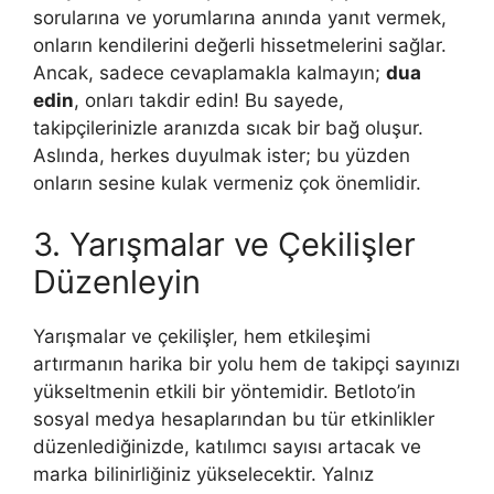
sorularına ve yorumlarına anında yanıt vermek,
onların kendilerini değerli hissetmelerini sağlar.
Ancak, sadece cevaplamakla kalmayın;
dua
edin
, onları takdir edin! Bu sayede,
takipçilerinizle aranızda sıcak bir bağ oluşur.
Aslında, herkes duyulmak ister; bu yüzden
onların sesine kulak vermeniz çok önemlidir.
3. Yarışmalar ve Çekilişler
Düzenleyin
Yarışmalar ve çekilişler, hem etkileşimi
artırmanın harika bir yolu hem de takipçi sayınızı
yükseltmenin etkili bir yöntemidir. Betloto’in
sosyal medya hesaplarından bu tür etkinlikler
düzenlediğinizde, katılımcı sayısı artacak ve
marka bilinirliğiniz yükselecektir. Yalnız