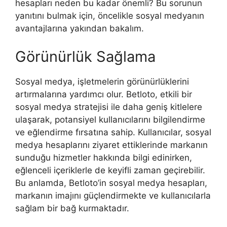
hesapları neden bu kadar önemli? Bu sorunun
yanıtını bulmak için, öncelikle sosyal medyanın
avantajlarına yakından bakalım.
Görünürlük Sağlama
Sosyal medya, işletmelerin görünürlüklerini
artırmalarına yardımcı olur. Betloto, etkili bir
sosyal medya stratejisi ile daha geniş kitlelere
ulaşarak, potansiyel kullanıcılarını bilgilendirme
ve eğlendirme fırsatına sahip. Kullanıcılar, sosyal
medya hesaplarını ziyaret ettiklerinde markanın
sunduğu hizmetler hakkında bilgi edinirken,
eğlenceli içeriklerle de keyifli zaman geçirebilir.
Bu anlamda, Betloto’in sosyal medya hesapları,
markanın imajını güçlendirmekte ve kullanıcılarla
sağlam bir bağ kurmaktadır.