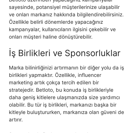
sayesinde, potansiyel müşterilerinize ulaşabilir
ve onları markanız hakkında bilgilendirebilirsiniz.
Özellikle belirli dönemlerde yapacağınız
kampanyalar, kullanıcıların ilgisini çekebilir ve
onları müşteri haline dönüştürebilir.
İş Birlikleri ve Sponsorluklar
Marka bilinirliğinizi artırmanın bir diğer yolu da iş
birlikleri yapmaktır. Özellikle, influencer
marketing artık çokça tercih edilen bir
stratejedir. Betloto, bu konuda iş birlikleriyle
daha geniş kitlelere ulaşmanızda size yardımcı
olabilir. Bu tür iş birlikleri, markanızı başka bir
kitleyle buluştururken, markanıza olan güveni de
artırır.